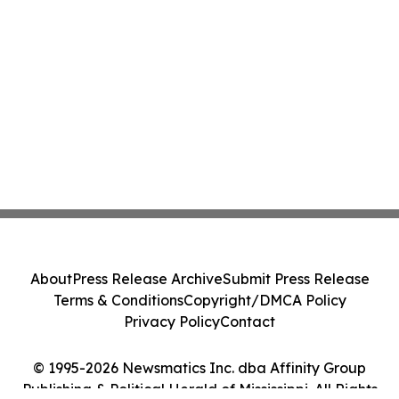
About
Press Release Archive
Submit Press Release
Terms & Conditions
Copyright/DMCA Policy
Privacy Policy
Contact
© 1995-2026 Newsmatics Inc. dba Affinity Group
Publishing & Political Herald of Mississippi. All Rights