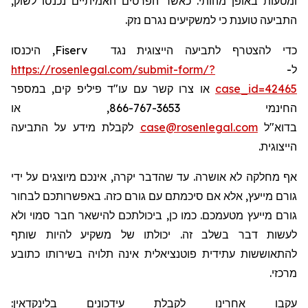
ומטעות באופן מהותי. כאשר הפרטים האמיתיים נכנסו לשוק,
התביעה טוענת כי למשקיעים נגרם נזק.
, היכנסו
Fiserv
כדי להצטרף לתביעה הייצוגית נגד
https://rosenlegal.com/submit-form/?
ל-
או צרו קשר עם עו"ד פיליפ קים, במספר
case_id=42465
החינמי 866-767-3653, או
לקבלת מידע על התביעה
case@rosenlegal.com
בדוא"ל
הייצוגית.
אף מחלקה לא אושרה. עד שהדבר יקרה, אינכם מיוצגים על ידי
גורם מייעץ, אלא אם סיכמתם עם גורם כזה. באפשרותכם לבחור
גורם מייעץ מטעמכם. כמו כן, ביכולתכם להישאר חבר סמוי ולא
לעשות דבר בשלב זה. יכולתו של משקיע להיות שותף
להתאוששות עתידית פוטנציאלית אינה תלויה בשירותו כתובע
מרכזי.
:
בלינקדאין
עידכונים
עקבו אחרינו לקבלת