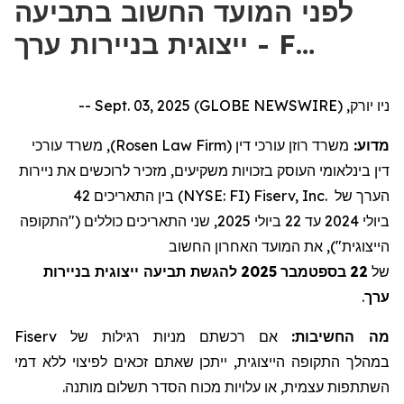
לפני המועד החשוב בתביעה
ייצוגית בניירות ערך - F…
ניו יורק, Sept. 03, 2025 (GLOBE NEWSWIRE) --
), משרד עורכי
Rosen Law Firm
משרד רוזן עורכי דין (
מדוע:
דין בינלאומי העוסק בזכויות משקיעים, מזכיר לרוכשים את
ניירות
4
2
) בין התאריכים
NYSE: FI
(
Fiserv, Inc.
של
הערך
, שני התאריכים כוללים ("התקופה
2025
22 ביולי
עד
2024
ביולי
הייצוגית"), את המועד האחרון החשוב
להגשת תביעה ייצוגית בניירות
2025
בספטמבר
22
של
.
ערך
Fiserv
של
מניות רגילות
אם רכשתם
מה החשיבות:
במהלך התקופה הייצוגית, ייתכן שאתם זכאים לפיצוי ללא דמי
השתתפות עצמית, או עלויות מכוח הסדר תשלום מותנה.