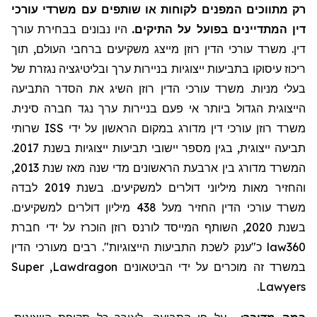
רק מתווכים המפנים לקוחות או שותפים עם משרדי עורכי
דין המתדיינים בפועל על התיקים.
היו נבונים בבחירת עורך
דין. משרד עורכי הדין רוזן מייצג משקיעים ברחבי העולם, תוך
ריכוז עיסוקו בתביעות ייצוגיות בניירות ערך ובליטיגציה נגזרת של
בעלי מניות. משרד עורכי הדין רוזן השיג את הסדר התביעה
הייצוגית הגדול ביותר אי פעם בניירות ערך נגד חברה סינית.
שרותי
ISS
משרד רוזן עורכי דין מדורג במקום הראשון על ידי
תביעה ייצוגית, בגין מספר יישובי תביעות ייצוגיות בשנת 2017.
המשרד מדורג בין ארבעת הראשונים מדי שנה מאז שנת 2013,
והחזיר מאות מיליוני דולרים למשקיעים. בשנת 2019 לבדה
משרד עורכי הדין החזיר
מעל
438 מיליון דולרים למשקיעים.
בשנת 2020, השותף המייסד לורנס רוזן הוכרז על ידי חברת
מעורכי הדין
כ"ענק לשכת התביעות הייצוגיות". רבים
law360
Super
,
Lawdragon
במשרד זה מוכרים על ידי הביטאונים
.
Lawyers