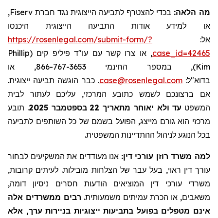
,
Fiserv
בכדי להצטרף לתביעה הייצוגית נגד חברת
מה הלאה:
או למידע אודות התביעה הייצוגית היכנסו
https://rosenlegal.com/submit-form/?
אל:
Phillip
, או צרו קשר עם עו"ד פיליפ קים (
case_id=42465
), במספר החינמי 866-767-3653, או
Kim
כבר הוגשה תביעה ייצוגית.
.
case@rosenlegal.com
בדוא"ל:
אם ברצונכם לשמש כתובע המרכזי, עליכם לעתור לבית
תובע
.
2025
בספטמבר
22
עד ולא יאוחר מתאריך
המשפט
מרכזי הוא גורם מייצג, הפועל בשמם של כל השותפים לתביעה
בכל הנוגע לניהול ההתדיינות המשפטית.
למה משרד רוזן עורכי דין:
אנו מעודדים את המשקיעים לבחור
עורך דין ראוי, בעל עבר של הצלחות מובילות. לעיתים קרובות,
משרדי עורכי דין המוציאים הודעות חסרים ניסיון דומה,
משאבים, או הכרת עמיתים משמעותית.
רבים ממשרדים אלה
אינם מטפלים בפועל בתביעות ייצוגיות בניירות ערך, אלא