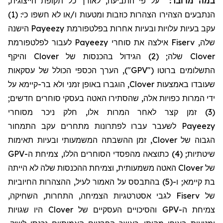
במה מדובר:
על פי התביעה, לאורך כל תקופת הייצוגית,
הנתבעים הצהירו הצהרות כוזבות ומטעות ו/או לא חשפו כי: (1)
הישנה
Payeezy
עקב בעיות עלויות ובעיות אחרות בפלטפורמת
לעבור לפלטפורמת
Payeezy
אילצה את סוחרי
Fiserv
שלה,
והיקף
Clover
שלה; (2) הגידול בהכנסות של
Clover
התשלומים ברוטו ("GPV"), הערך הכספי הכולל של עסקאות
, הוגברו באופן זמני ולא בר-קיימא על
Clover
שעובדו באמצעות
ידי המרות כפויות אלה, שהסתירו האטה בעסקי סוחרים חדשים;
(3) זמן קצר לאחר המרות אלו, חלק ניכר מסוחרי
לשעבר עברו לפתרונות מתחרים עקב התמחור
Payeezy
, זמן ההשבתה המשמעותי ובעיות תאימות
Clover
הגבוה של
שיטתיות; (4) כתוצאה מהפסדי הסוחרים הללו, צמיחת ה-GPV
האטה משמעותית, וצמיחת ההכנסות שלה לא הייתה
Clover
של
בת קיימא; ו-(5) בהתבסס על האמור לעיל, ההצהרות החיוביות
לגבי אסטרטגיות הצמיחה, התחרות, השחיקה,
Fiserv
של
היו שגויות
Clover
צמיחת ה-GPV והסיכויים העסקיים של